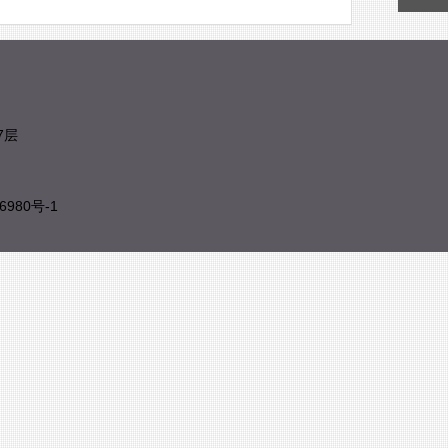
7层
6980号
-1